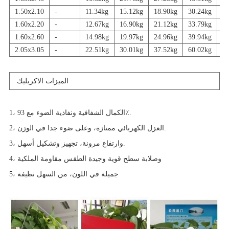
1.50x2.10
-
11.34kg
15.12kg
18.90kg
30.24kg
3
1.60x2.20
-
12.67kg
16.90kg
21.12kg
33.79kg
4
1.60x2.60
-
14.98kg
19.97kg
24.96kg
39.94kg
4
2.05x3.05
-
22.51kg
30.01kg
37.52kg
60.02kg
7
الميزات الاكريليك
1، الكمال الشفافية ونفاذية الضوء مع 93٪.
2، العزل الكهربائي ممتازة، وعلى ضوء جدا في الوزن.
3، وارتفاع مرونة، تجهيز وتشكيل أسهل.
4، وصلابة سطح قوية وجيدة الطقس مقاومة الملكية
5، جميلة في اللون، من السهل نظيفة