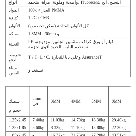
واضحة وملونة، مرآة، متجمد، Fluorecent، النسيج، الخ
أنواع
100٪ العذراء PMMA
المواد
1.2G / CM3
كثافة
كل الألوان المتاحة (يمكن تخصيص)
الألوان
1.8MM - 30mm و
سماكة
PE فيلم أو ورق كرافت ملثمين الجانبين مزدوجة،
التعبئة
تستخدم البليت الحديد أقوى لحزمة
شروط
T / T، L / C، وعلي بابا للتجارة AssuranceT
الدفع
ميناء
تشينغداو
الصين
2mm
1
8MM
5MM
4MM
3MM
سميك
في
حجم م
1.25x2.45
7.40kg
11.03kg
14.70kg
18.38kg
29.40kg
3
1.25x1.85
5.60kg
8.32kg
11.10kg
13.88kg
22.20kg
2
1.85x2.45
-
16.32kg
21.76kg
27.20kg
43.51kg
5