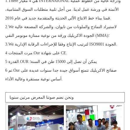
1.There هي 4 معيار INTERNAIONAL ودرجة عالية من خطوط عملية
الأتمتة في ورشة عمل لدينا. من أجل تلبية متطلبات السوق المتنامية،
قمنا ببناء خط الانتاج الآلي الحديثة والمتقدمة جديد في عام 2016.
2.We لاستيراد النماذج والملونات من تايوان، والشركة المصنعة عالية
الجودة الاكريليك ورقة من نوعية ممتازة مونومر النقي (MMA)؛
3.We لترتيب الإنتاج وفقا للإجراءات الرقابة الإدارية ISO9001 الجودة.
مرت المنتجات 4.Our على شهادة CE.
القدرة 5.OUR يمكن أن تصل إلى 15000 طن في السنة؛
تم 6.Our صفائح الاكريليك تتمتع أسواق جيدة جدا سنوات عديدة على
أساس نوعية مستقرة وعالية الأداء.
ونحن نضم صوتنا المعرض مرتين سنويا