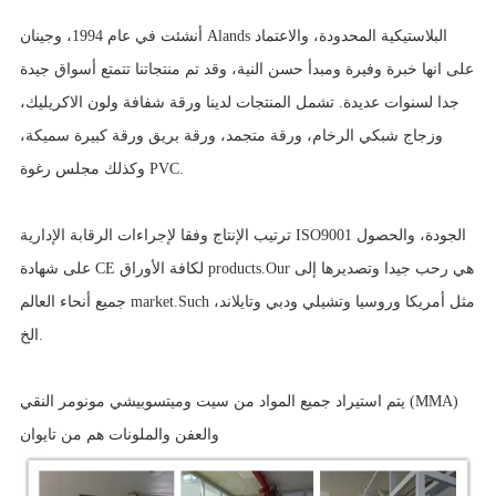
أنشئت في عام 1994، وجينان Alands البلاستيكية المحدودة، والاعتماد
على انها خبرة وفيرة ومبدأ حسن النية، وقد تم منتجاتنا تتمتع أسواق جيدة
جدا لسنوات عديدة. تشمل المنتجات لدينا ورقة شفافة ولون الاكريليك،
وزجاج شبكي الرخام، ورقة متجمد، ورقة بريق ورقة كبيرة سميكة،
وكذلك مجلس رغوة PVC.
ترتيب الإنتاج وفقا لإجراءات الرقابة الإدارية ISO9001 الجودة، والحصول
على شهادة CE لكافة الأوراق products.Our هي رحب جيدا وتصديرها إلى
جميع أنحاء العالم market.Such مثل أمريكا وروسيا وتشيلي ودبي وتايلاند،
الخ.
يتم استيراد جميع المواد من سيت وميتسوبيشي مونومر النقي (MMA)
والعفن والملونات هم من تايوان