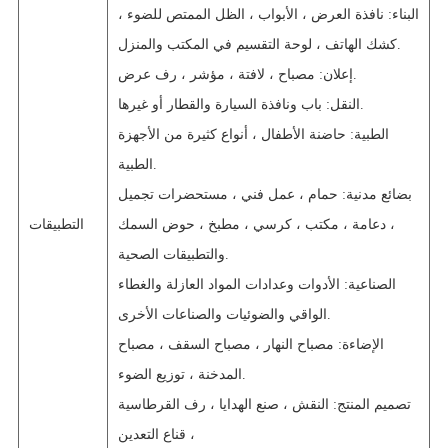
البناء: نافذة العرض ، الأبواب ، الظل الممتص للضوء ،
كشك الهاتف ، لوحة التقسيم في المكتب والمنزل.
إعلان: مصباح ، لافتة ، مؤشر ، رف عرض.
النقل: باب ونافذة السيارة والقطار أو غيرها.
الطبية: حاضنة الأطفال ، أنواع كثيرة من الأجهزة
الطبية.
بضائع مدنية: حمام ، عمل فني ، مستحضرات تجميل
، دعامة ، مكتب ، كرسي ، مطبخ ، حوض السمك
التطبيقات
والتطبيقات الصحية.
الصناعية: الأدوات وعدادات المواد العازلة والغطاء
الواقي والضوئيات والصناعات الأخرى.
الإضاءة: مصباح النهار ، مصباح السقف ، مصباح
المدخنة ، توزيع الضوء.
تصميم المنتج: النقش ، صنع الهدايا ، رف القرطاسية
، قناع التعدين