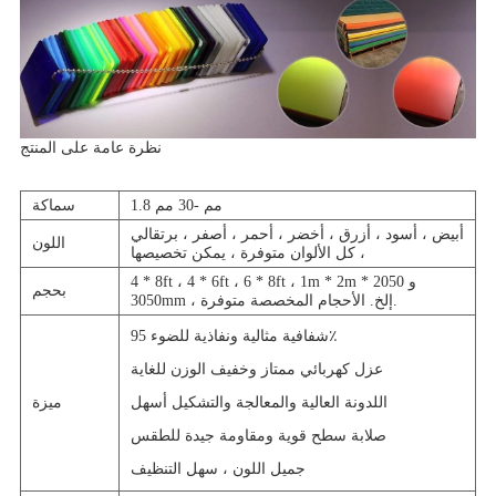
نظرة عامة على المنتج
1.8 مم -30 مم
سماكة
أبيض ، أسود ، أزرق ، أخضر ، أحمر ، أصفر ، برتقالي
اللون
، كل الألوان متوفرة ، يمكن تخصيصها
4 * 8ft ، 4 * 6ft ، 6 * 8ft ، 1m * 2m و 2050 *
بحجم
3050mm ، إلخ. الأحجام المخصصة متوفرة.
شفافية مثالية ونفاذية للضوء 95٪
عزل كهربائي ممتاز وخفيف الوزن للغاية
اللدونة العالية والمعالجة والتشكيل أسهل
ميزة
صلابة سطح قوية ومقاومة جيدة للطقس
جميل اللون ، سهل التنظيف