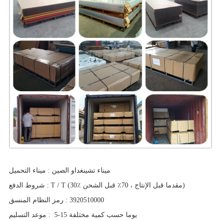
ميناء تشينغداو الصين
:
ميناء التحميل
T / T (30٪ مقدما قبل الإنتاج ، 70٪ قبل الشحن)
:
شروط الدفع
3920510000
:
رمز النظام المنسق
5-15 يوما حسب كمية مختلفة
:
موعد التسليم