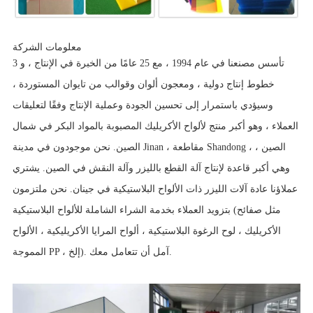
معلومات الشركة
تأسس مصنعنا في عام 1994 ، مع 25 عامًا من الخبرة في الإنتاج ، و 3
خطوط إنتاج دولية ، ومعجون ألوان وقوالب من تايوان المستوردة ،
وسيؤدي باستمرار إلى تحسين الجودة وعملية الإنتاج وفقًا لتعليقات
العملاء ، وهو أكبر منتج لألواح الأكريليك المصبوبة بالمواد البكر في شمال
الصين. نحن موجودون في مدينة Jinan ، مقاطعة Shandong ، الصين ،
وهي أكبر قاعدة لإنتاج آلة القطع بالليزر وآلة النقش في الصين. يشتري
عملاؤنا عادة آلات الليزر ذات الألواح البلاستيكية في جينان. نحن ملتزمون
بتزويد العملاء بخدمة الشراء الشاملة للألواح البلاستيكية (مثل صفائح
الأكريليك ، لوح الرغوة البلاستيكية ، ألواح المرايا الأكريليكية ، الألواح
المموجة PP ، إلخ). آمل أن تتعامل معك.