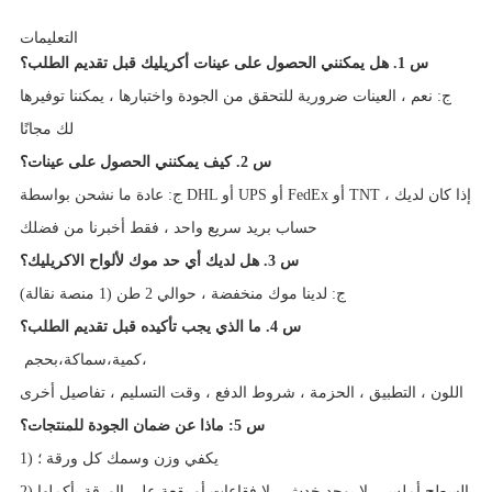
التعليمات
س 1. هل يمكنني الحصول على عينات أكريليك قبل تقديم الطلب؟
ج: نعم ، العينات ضرورية للتحقق من الجودة واختبارها ، يمكننا توفيرها
لك مجانًا
س 2. كيف يمكنني الحصول على عينات؟
ج: عادة ما نشحن بواسطة DHL أو UPS أو FedEx أو TNT ، إذا كان لديك
حساب بريد سريع واحد ، فقط أخبرنا من فضلك
س 3. هل لديك أي حد موك لألواح الاكريليك؟
ج: لدينا موك منخفضة ، حوالي 2 طن (1 منصة نقالة)
س 4. ما الذي يجب تأكيده قبل تقديم الطلب؟
كمية،
سماكة،
بحجم،
اللون ، التطبيق ، الحزمة ، شروط الدفع ، وقت التسليم ، تفاصيل أخرى
س 5: ماذا عن ضمان الجودة للمنتجات؟
1) يكفي وزن وسمك كل ورقة ؛
2) السطح أملس ، لا يوجد خدش ، لا فقاعات أو بقعة على الورقة بأكملها