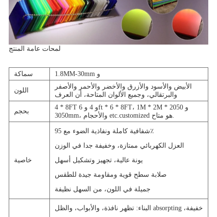
لمحات عامة المنتج
1.8MM-30mm و
سماكة
الأبيض والأسود والأزرق والأخضر والأحمر والأصفر
اللون
والبرتقالي، وجميع الألوان المتاحة، أن العرف
4 * 8FT و 4 و 6ft * 6 * 8FT، 1M * 2M و 2050 *
بحجم
3050mm، والأحجام etc.customized هو متاح.
شفافية كاملة ونفاذية الضوء مع 95٪
العزل الكهربائي ممتازة، وخفيفة جدا في الوزن
يونة عالية، تجهيز وتشكيل أسهل
خاصية
صلابة سطح قوية ومقاومة جيدة للطقس
جميلة في اللون، من السهل نظيفة
البناء: تظهر نافذة، والأبواب، والظل absorpting خفيفة،