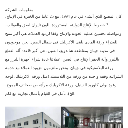
معلومات الشركة
كان المصنع الذي أنشئ في عام 1994، مع 25 عاما من الخبرة في الإنتاج،
3 خطوط الإنتاج الدولية، المستوردة اللون تايوان لصق والقوالب،
ومواصلة تحسين عملية الجودة والإنتاج وفقا لردود العملاء، هي أكبر منتج
للعذراء ورقة المادي يلقي الاكريليك في شمال الصين. نحن موجودون
في مدينة جينان بمقاطعة شاندونغ، الصين، هي أكبر قاعدة آلة القطع
بالليزر وآلة الحفر الإنتاج في الصين. عملائنا عادة شراء أجهزة الليزر مع
ورقة البلاستيكية في جينان. ونحن ملتزمون بتزويد العملاء مع خدمة
الشرائية وقفة واحدة من ورقة من البلاستيك (مثل ورقة الاكريليك، لوحة
رغوة بولي كلوريد الفينيل، ورقة الاكريليك مرآة، ص صحائف المموج،
الخ). نأمل في القيام بأعمال تجارية مع لكم.