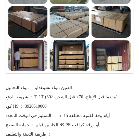
الصين ميناء تشينغداو
:
ميناء التحميل
T / T (30٪ مقدما قبل الإنتاج، 70٪ قبل الشحن)
:
شروط الدفع
3920510000
:
كود HS
5 -15 أيام وفقا لكمية مختلفة
:
التسليم في الوقت المحدد
كلا الجانبين فيلم PE أو ورقة كرافت
:
حماية السطح
:
طريقة التعبئة والتغليف