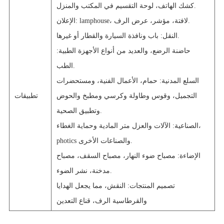
كشك الهاتف، لوحة التقسيم في المكتب والمنزل.
الإعلان: lamphouse، لافتة، مؤشر، عرض الرف.
النقل: باب ونافذة السيارة والقطار أو غيرها.
حاضنة الرضع، والعديد من أنواع الأجهزة الطبية:
الطب.
السلع المدنية: حمام، الأعمال الفنية، ومستحضرات
التجميل، وقوس وطاولة وكرسي ومطبخ والحوض
تطبيقات
وتطبيق الصحية.
الصناعية: الآلات والعزل متر المادية وحماية الغطاء،
photics والصناعات الأخرى.
الإضاءة: مصباح ضوء النهار، مصباح السقف، مصباح
مدخنة، نشر الضوء.
تصميم المنتجات: النقش، مما يجعل الهدايا
والقرطاسية الرف، قناع التعدين