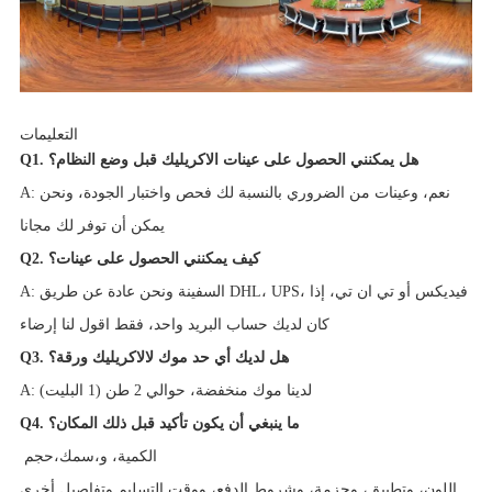
التعليمات
Q1. هل يمكنني الحصول على عينات الاكريليك قبل وضع النظام؟
A: نعم، وعينات من الضروري بالنسبة لك فحص واختبار الجودة، ونحن
يمكن أن توفر لك مجانا
Q2. كيف يمكنني الحصول على عينات؟
A: السفينة ونحن عادة عن طريق DHL، UPS، فيديكس أو تي ان تي، إذا
كان لديك حساب البريد واحد، فقط اقول لنا إرضاء
Q3. هل لديك أي حد موك لالاكريليك ورقة؟
A: لدينا موك منخفضة، حوالي 2 طن (1 البليت)
Q4. ما ينبغي أن يكون تأكيد قبل ذلك المكان؟
الكمية، و
سمك،
حجم،
اللون، وتطبيق، وحزمة، وشروط الدفع، ووقت التسليم وتفاصيل أخرى