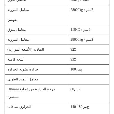
2
28000kg / سم
معامل المرونة
تقويس
2
1.5KG / سم
معامل تمزق
2
28000kg / سم
معامل المرونة
92٪
النفاذية (الأشعة الموازية)
93٪
أشعة كاملة
ج
س
100
حرارة تشويه الحرارة
معامل التمدد الطولي
ج
س
80
Ultimae درجة الحرارة من عملية
مستمرة
ج
س
140-180
الحراري نطاقات