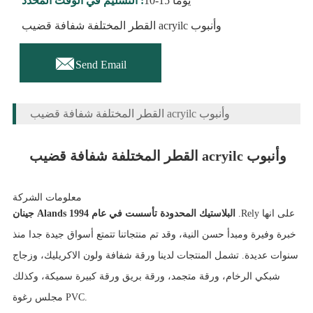
10-15 يوما
التسليم في الوقت المحدد :
القطر المختلفة شفافة قضيب acryilc وأنبوب

Send Email
القطر المختلفة شفافة قضيب acryilc وأنبوب
القطر المختلفة شفافة قضيب acryilc وأنبوب
معلومات الشركة
.Rely على انها
جينان Alands البلاستيك المحدودة تأسست في عام 1994
خبرة وفيرة ومبدأ حسن النية، وقد تم منتجاتنا تتمتع أسواق جيدة جدا منذ
سنوات عديدة. تشمل المنتجات لدينا ورقة شفافة ولون الاكريليك، وزجاج
شبكي الرخام، ورقة متجمد، ورقة بريق ورقة كبيرة سميكة، وكذلك
مجلس رغوة PVC.