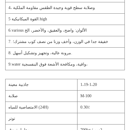
4، وصلابة سطح قوية وجيدة الطقس مقاومة الملكية
القوة الميكانيكية 5.high
6.various الألوان: واضح، والعقيق، والأخضر، الخ
7. خفيفة جدا في الوزن، وأخف وزنا من نصف كوب مشترك؛
8. مرونة عالية، وتجهيز وتشكيل أسهل.
9.water واقية، ومكافحة الأشعة فوق البنفسجية،
1،19-1،20
جاذبية معينة
M-100
صلابة
0.30٪
الامتصاصية للمياه (24H)
توتر
2
700kg / سم
معامل تمزق