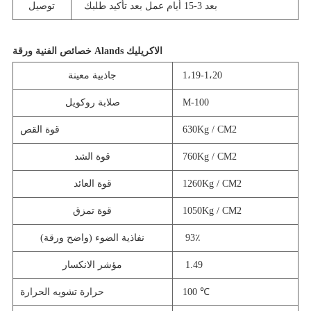
بعد 3-15 أيام عمل بعد تأكيد طلبك
توصيل
خصائص الفنية ورقة Alands الاكريليك
1،19-1،20
جاذبية معينة
M-100
صلابة روكويل
630Kg / CM2
قوة القص
760Kg / CM2
قوة الشد
1260Kg / CM2
قوة العائد
1050Kg / CM2
قوة تمزق
93٪
نفاذية الضوء (واضح ورقة)
1.49
مؤشر الانكسار
100 ℃
حرارة تشويه الحرارة