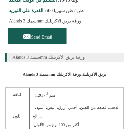
10-15 يوما
التسليم في الوقت المحدد :
500 طن / طن شهريا
القدرة على التوريد :
Alands سمك 3mm ورقة بريق الاكريليك

Send Email
Alands سمك 3mm ورقة بريق الاكريليك
Alands سمك 3mm بريق الاكريليك ورقة الاكريليك
3
كثافة
1.2G / سم
الذهب، قطعة من الجبن، أحمر، أزرق، أبيض، أسود،
الخ ...
اللون
أكثر من 100 نوع من الألوان.