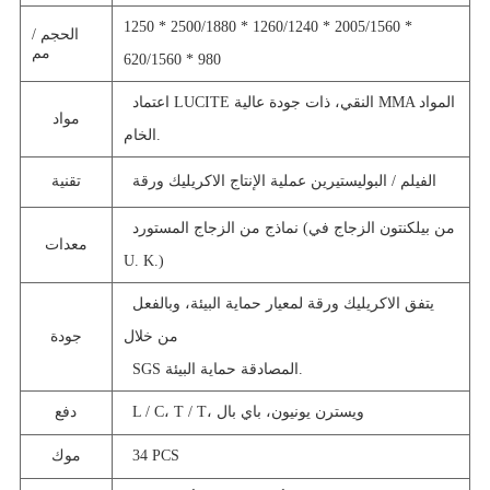
1250 * 2500/1880 * 1260/1240 * 2005/1560 *
الحجم /
مم
620/1560 * 980
اعتماد LUCITE النقي، ذات جودة عالية MMA المواد
مواد
الخام.
الفيلم / البوليستيرين عملية الإنتاج الاكريليك ورقة
تقنية
نماذج من الزجاج المستورد (من بيلكنتون الزجاج في
معدات
U. K.)
يتفق الاكريليك ورقة لمعيار حماية البيئة، وبالفعل
من خلال
جودة
SGS المصادقة حماية البيئة.
L / C، T / T، ويسترن يونيون، باي بال
دفع
34 PCS
موك