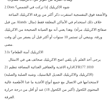
2.Does شوه الاكريليك إذا تركت في الشمس؟
والأشعة فوق البنفسجية استقرت ذكر أكثر من ورقة الاكريليك المباعة
من قبل Alands خلاف ذلك استخدام في الأماكن المغلقة فقط (مثال:
صفائح الاكريليك مرآة). وهذا يعني أنه مع الصيانة الصحيحة من الاكريليك
ورقة، وينبغي أن تستمر 10 سنوات أو أكثر قبل أن يصفر من أي وقت
مضى.
3.Is الاكريليك آمنة الطعام؟
يرجى أخذ العلم بأن يلقي اضح الاكريليك صحائف هي في الامتثال
ادارة الاغذية والعقاقير الغذائية المضافة تنظيم 21CFR177.1010
(الاكريليك والاكريليك التعديل البلاستيك، وشبه الصلبة والصلبة)
لاستخدامها في الاتصال مع جميع أنواع الأغذية ما عدا الأطعمة عالية
المحتوى الكحول (أكبر من الكحول 8٪) عند أو أقل من درجة حرارة
الغرفة.