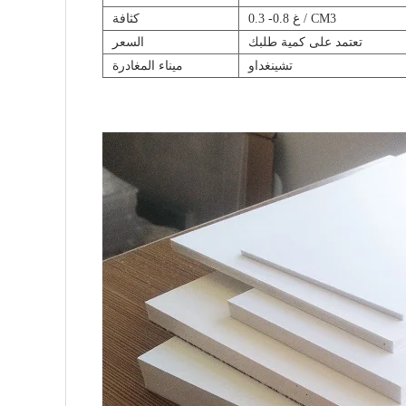
0.3 -0.8 غ / CM3
كثافة
تعتمد على كمية طلبك
السعر
تشينغداو
ميناء المغادرة