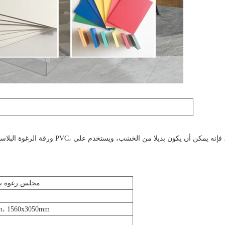
ورقة الرغوة البلاستيكية هي مواد من صنع الإنس
مجلس رغوة بول
m، 1560x3050mm