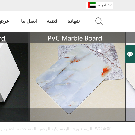

العربية
شهادة
قضية
اتصل بنا
عرض 

3MM البيضاء ورقة البلاستيكية الرغوية المستخدمة للدعاية وتوقيع ورقة PVC 4x8ft