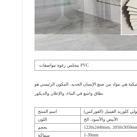
مجلس رغوة PVC
مواصفات
ان الجديد، المكون الرئيسي هو PVC، فمن لديه الاستقرار الكيميائية غرامة، وشدة التآكل وعالية، فإنه يمكن أن يكون بديلا من الخشب، ويستخدم على
نطاق واسع في البناء، والإعلان والديكور.
ي كلوريد الفينيل (الفوركس)
اسم المنتج
الأبيض والأسود، الخ
اللون
1220x2440mm، 2050x3050m
بحجم
1-30mm
سماكة