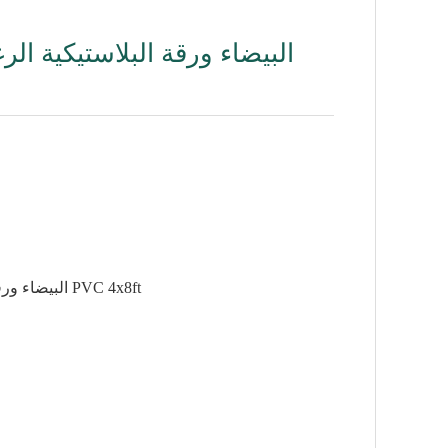
3MM البيضاء ورقة البلاستيكية الرغوية المستخدمة للدعاية وتوقيع ورقة PVC 4x8ft