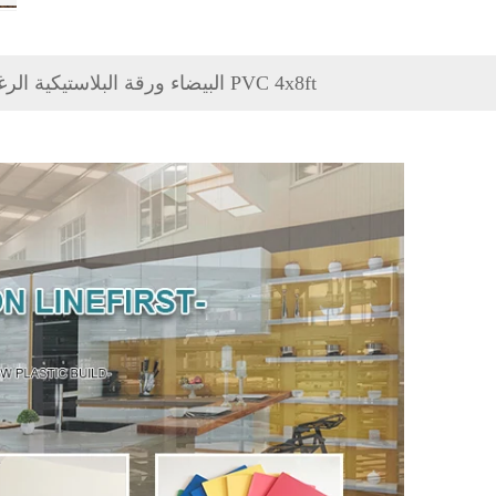
3MM البيضاء ورقة البلاستيكية الرغوية المستخدمة للدعاية وتوقيع ورقة PVC 4x8ft