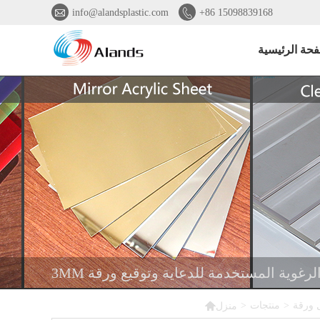


info@alandsplastic.com
+86 15098839168
فحة الرئيسية

ل ورقة
>
منتجات
>
منزل