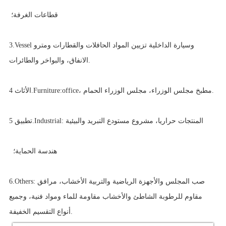
قطاعات الغرفة؛
3.Vessel وسيارة الداخلية تزيين المواد الحافلات والقطارات ومترو
الانفاق، والبواخر والطائرات.
الأثاث 4.Furniture:office، مطبخ مجلس الوزراء، مجلس الوزراء الحمام.
تطبيق 5.Industrial: المنتجات حراريا، مشروع مستودع التبريد والبيئية
هندسة الحماية؛
6.Others: صب المجلس والأجهزة الرياضية والتربية الأخشاب، مرافق
مقاوم للرطوبة الشاطئ والأخشاب مقاومة للماء ومواد فنية، وجميع
أنواع التقسيم الخفيفة.