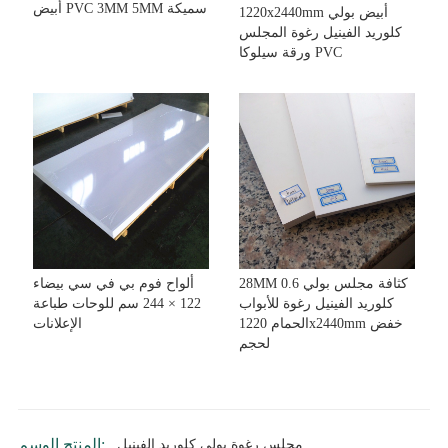
أبيض PVC 3MM 5MM سميكة
1220x2440mm أبيض بولي
كلوريد الفينيل رغوة المجلس
ورقة سيلوكا PVC
28MM 0.6 كثافة مجلس بولي
ألواح فوم بي في سي بيضاء
كلوريد الفينيل رغوة للأبواب
122 × 244 سم للوحات طباعة
الحمام 1220x2440mm خفض
الإعلانات
لحجم
المنتج الوسم:
مجلس رغوة بولي كلوريد الفينيل