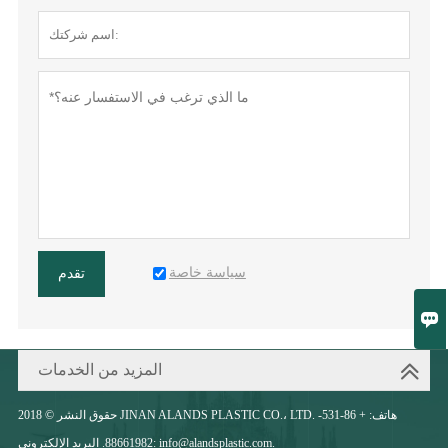
سياسة خاصة
تقدم

المزيد من الخدمات
حقوق النشر © 2018 JINAN ALANDS PLASTIC CO.، LTD. هاتف: + 86-531-
88661982. البريد الإلكتروني: info@alandsplastic.com.