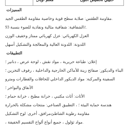
المميزات
مقاومة الطقس: صلابة سطح قوية وخاصية مقاومة الطقس الجيد.
الشفافية: شفافية مثالية ونفاذية للضوء بنسبة 93٪.
العزل الكهربائي: عزل كهربائي ممتاز وخفيف الوزن
اللدونة: اللدونة العالية والمعالجة والتشكيل أسهل
التطبيقات
إعلان: طباعة حريرية ، مواد نقش ، لوحة عرض ، دنانير ؛
البناء والديكور: صفائح زينة للأماكن الخارجية والداخلية ، رفوف التخزين ؛
السفينة والمركبة: مواد الديكور الداخلي للحافلات والقطارات ومترو
الأنفاق والبواخر ؛
الأثاث: أثاث مكتبي ، خزانة مطبخ ، خزانة حمام ؛
هندسة حماية البيئة ؛
التطبيق الصناعي: منتجات مشكلة بالحرارة ،
مقاومة رطوبة الشاطئ
مرافق
أخرى: لوح التشكيل ،
، مواد ثؤلول ، جميع أنواع ألواح التقسيم الخفيفة.