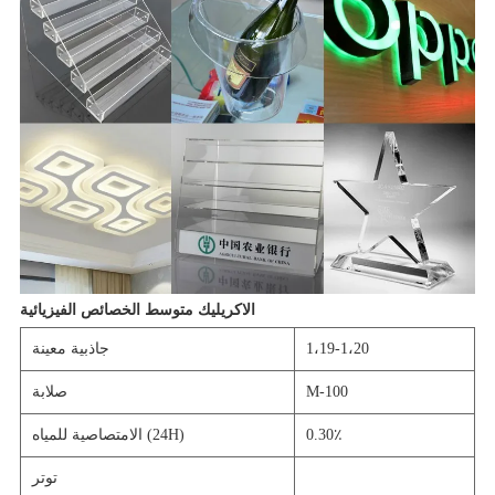
الاكريليك متوسط ​​الخصائص الفيزيائية
1،19-1،20
جاذبية معينة
M-100
صلابة
0.30٪
الامتصاصية للمياه (24H)
توتر