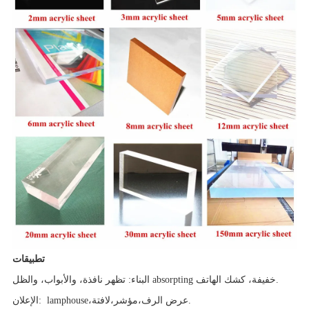
تطبيقات
البناء: تظهر نافذة، والأبواب، والظل absorpting خفيفة، كشك الهاتف.
عرض الرف.
،
مؤشر
،
لافتة
،
lamphouse
الإعلان: