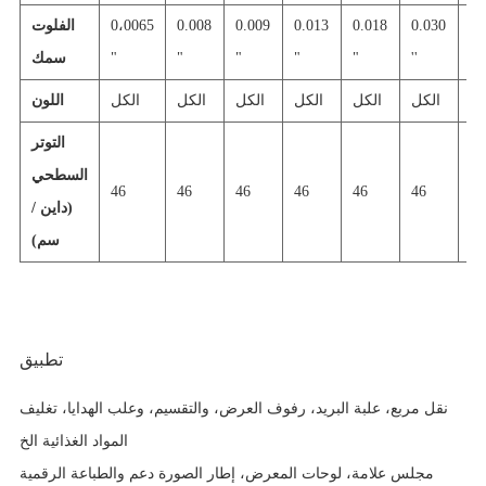
0.
0.030
0.018
0.013
0.009
0.008
0،0065
الفلوت
''
''
"
"
"
"
"
سمك
كل
الكل
الكل
الكل
الكل
الكل
الكل
اللون
التوتر
السطحي
46
46
46
46
46
46
46
(داين /
سم)
تطبيق
نقل مربع، علبة البريد، رفوف العرض، والتقسيم، وعلب الهدايا، تغليف
المواد الغذائية الخ
مجلس علامة، لوحات المعرض، إطار الصورة دعم والطباعة الرقمية