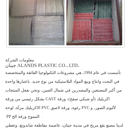
معلومات الشركة
جينان ALANDS PLASTIC CO.، LTD،
تأسست في عام 1994، هي مشروعات التكنولوجيا الفائقة والمتخصصة
في البحث وانتاج وبيع المواد البلاستيكية من نوع جديد. باعتبارها واحدة
من أكبر المصنعين والمصدرين في شمال الصين، ونحن نفعل المنتجات
بشكل رئيسي من ورقة CAST اكريليك (أو شبكي صفح)، ورقة
الاكريليك مرآة، لوحة PVC رغوة، ورقة لاصق PVC لألبوم الصور، و
.
PP المموج ورقة الخ
لدينا مصنع يقع مريح في مدينة جينان، عاصمة مقاطعة شاندونغ، وتغطي