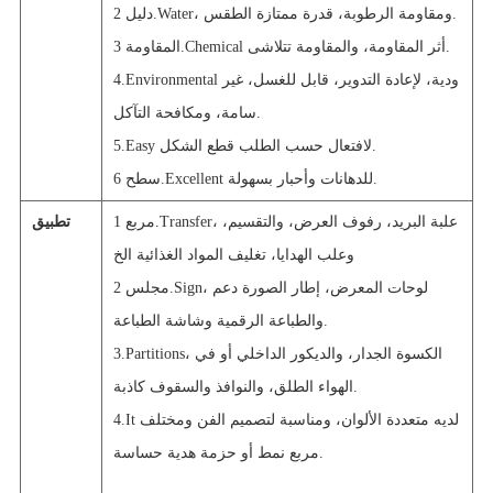
دليل 2.Water، ومقاومة الرطوبة، قدرة ممتازة الطقس.
المقاومة 3.Chemical أثر المقاومة، والمقاومة تتلاشى.
4.Environmental ودية، لإعادة التدوير، قابل للغسل، غير
سامة، ومكافحة التآكل.
5.Easy لافتعال حسب الطلب قطع الشكل.
سطح 6.Excellent للدهانات وأحبار بسهولة.
مربع 1.Transfer، علبة البريد، رفوف العرض، والتقسيم،
تطبيق
وعلب الهدايا، تغليف المواد الغذائية الخ
مجلس 2.Sign، لوحات المعرض، إطار الصورة دعم
والطباعة الرقمية وشاشة الطباعة.
3.Partitions، الكسوة الجدار، والديكور الداخلي أو في
الهواء الطلق، والنوافذ والسقوف كاذبة.
4.It لديه متعددة الألوان، ومناسبة لتصميم الفن ومختلف
مربع نمط أو حزمة هدية حساسة.