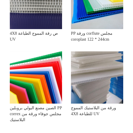
PP ورقة corflute مجلس
4X8 ص رقة المموج الطباعة
UV
coroplast 122 * 244cm
ورقة من البلاستيك المموج
الصين مصنع البولي بروبلين PP
4X8 للطباعة UV
correx مجلس جوفاء ورقة من
البلاستيك