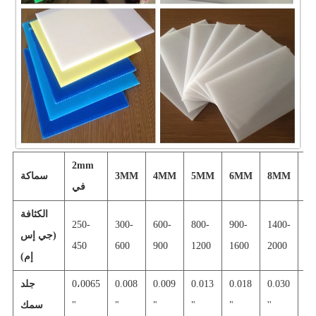
2mm
9
8MM
6MM
5MM
4MM
3MM
سماكة
في
الكثافة
250-
300-
600-
800-
900-
1400-
16
(جي إس
450
600
900
1200
1600
2000
20
إم)
0.
0.030
0.018
0.013
0.009
0.008
0،0065
جلد
''
''
"
"
"
"
"
سمك