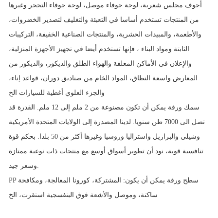
أجوف مجلس شعرية، لوحة جوفاء موصل، لوحة جوفاء التحجر وغيرها
من المنتجات تستخدم أساسا في التعبئة والتغليف لتصدير الخضروات،
والأطعمة، والمبيدات الحشرية، والمنتجات الصناعية الخفيفة، التركيبات
الثابتة ومواد البناء ، فإنها تستخدم أيضا في تجهيز الأجهزة المنزلية،
والإعلان في الأماكن المغلقة والهواء الطلق والديكور، والديكور من
المعارض واسعة النطاق، المواد الخام من صناديق دوران، قواعد إناء،
والجزء العلوي أغطية للسيارات الخ
سمك ورقة يمكن أن تكون مصنوعة من 2 ملم إلى 12 ملم. القدرة قد
تصل الى 7000 طن سنويا. لدينا المصدرة إلى الولايات المتحدة الأمريكية
وشيلي والبرازيل واستراليا وروسيا وغيرها أكثر من 50 بلدا. بحكم قوة
تنافسية قوية، نود أن تطوير أسواق أوسع مع منتجات ذات نوعية ممتازة
وسعر جيد.
PP سطح ورقة يمكن أن يكون: المشتركة، كورونا المعالجة، ومكافحة
ساكنة، وموصل والأشعة فوق البنفسجية استقرت، الخ