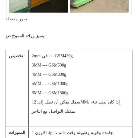
صور مفصلة
يتميز ورقة المموج ص:
2mm في --- GSM420g
تخصيص
3MM --- GSM500g
4MM --- GSM800g
5MM --- GSM1000g
6MM --- GSM1500g
سمك يمكن أن تصل إلى 12MM، إذا كان لديك نية،
يمكنك التواصل مع التاجر.
الوزن 1.Light، جامدة وقوية وطويلة وقت دائم.
المميزات