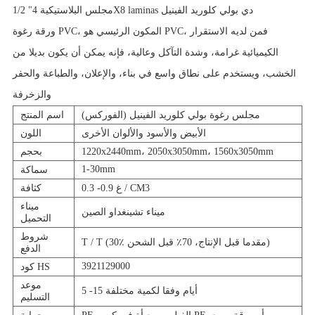
1/2 "مجلس البلاستيكية 4X8 laminas دي بولي كلوريد الفينيل
ورقة رغوة PVC، المكون الرئيسي هو PVC، فمن لديه الاستقرار
الكيميائية غرامة، وشدة التآكل وعالية، فإنه يمكن أن يكون بديلا من
الخشب، ويستخدم على نطاق واسع في بناء، والإعلان، والطباعة والحفر
والزخرفة
مجلس رغوة بولي كلوريد الفينيل (الفوركس)
اسم المنتج
الأبيض والأسود والألوان الأخرى
اللون
1220x2440mm، 2050x3050mm، 1560x3050mm
بحجم
1-30mm
سماكة
0.3 -0.9 غ / CM3
كثافة
ميناء
ميناء تشينغداو الصين
التحميل
شروط
T / T (30٪ مقدما قبل الإنتاج، 70٪ قبل الشحن)
الدفع
3921129000
كود HS
موعد
5 -15 أيام وفقا لكمية مختلفة
التسليم