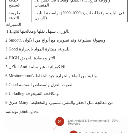
PE الفيلم، ومعبأة في كيس PE أو ورقة مربع.
حماية
المنصات
السطح
بواسطة البليت (1000-2000kg في البليت، وفقا لطلب
طريقة
الزبون)
التعبئة
المميزات
1.Light الوزن، يسهل نقلها ومعالجتها.
2.Smooth وسهولة مطبوعة وتم تصويره مع أنواع من الألوان
3.Good اللدونة، ممتازة المواد بالحرارة
4.HIGH الأثر ومضادة للحريق
التآكل 5.Anti للالكيميائية، غير سامة
6.Mositureproof، واقية من الماء والحرارة جيد الحفاظ
7.Good الصوت العزل وامتصاص الصدمة
8.Unfading ومكافحة الشيخوخة
طرق 9.Many من معالجة مثل الحفر والنشر، تسمير، والتخطيط،
وتدعيم، jointing.etc