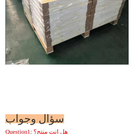
سؤال وجواب
Question1: هل انت منتج؟