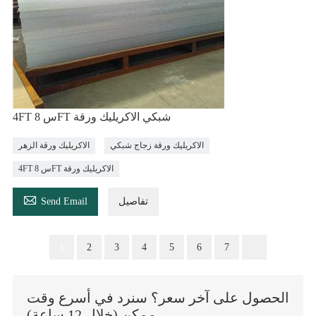
4FT س 8FT شبكي الاكريليك ورقة
الاكريليك ورقة زجاج شبكي
الاكريليك ورقة الزهر
4FT س 8FT الاكريليك ورقة

تفاصيل
Send Email
1
2
3
4
5
6
7
الحصول على آخر سعر؟ سنرد في أسرع وقت
ممكن (خلال 12 ساعة)